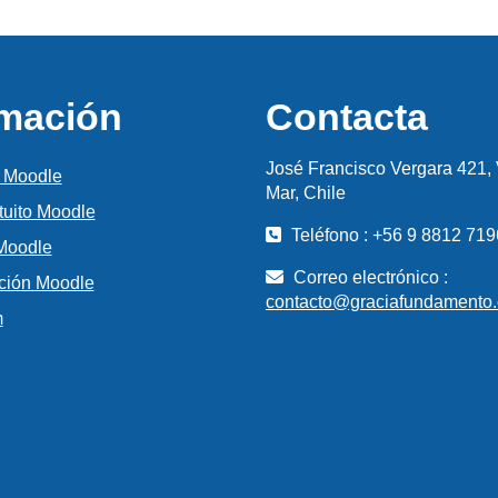
rmación
Contacta
José Francisco Vergara 421, 
 Moodle
Mar, Chile
tuito Moodle
Teléfono : +56 9 8812 719
 Moodle
Correo electrónico :
ión Moodle
contacto@graciafundamento
m