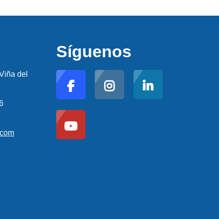
Síguenos
Viña del
6
.com